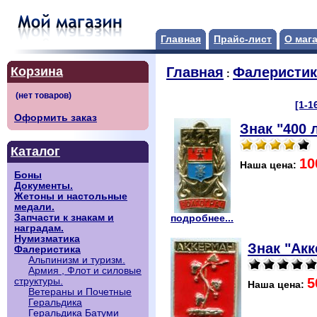
Главная
Прайс-лист
О маг
Корзина
Главная
Фалеристик
:
[1-1
Оформить заказ
Знак "400 
Каталог
10
Наша цена:
Боны
Документы.
Жетоны и настольные
медали.
Запчасти к знакам и
подробнее...
наградам.
Нумизматика
Знак "Акк
Фалеристика
Альпинизм и туризм.
Армия , Флот и силовые
5
структуры.
Наша цена:
Ветераны и Почетные
Геральдика
Геральдика Батуми