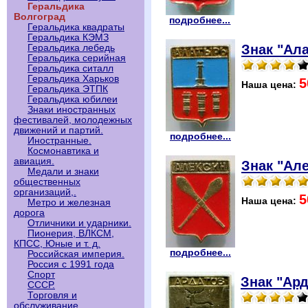
Геральдика
Волгоград
подробнее...
Геральдика квадраты
Геральдика КЭМЗ
Знак "Ала
Геральдика лебедь
Геральдика серийная
Геральдика ситалл
Геральдика Харьков
5
Наша цена:
Геральдика ЭТПК
Геральдика юбилеи
Знаки иностранных
фестивалей, молодежных
движений и партий.
подробнее...
Иностранные.
Космонавтика и
авиация.
Знак "Але
Медали и знаки
общественных
организаций,.
5
Наша цена:
Метро и железная
дорога
Отличники и ударники.
Пионерия, ВЛКСМ,
КПСС, Юные и т. д.
подробнее...
Российская империя.
Россия с 1991 года
Спорт
Знак "Ард
СССР.
Торговля и
обслуживание