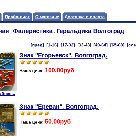
Прайс-лист
О магазине
Доставка и оплата
ная
Фалеристика
Геральдика Волгоград
:
:
:
[пред]
[1-16]
[17-32]
[33-48]
[49-64]
[65-68]
[сле
Знак "Егорьевск". Волгоград.
100.00руб
Наша цена:
бнее...
Знак "Ереван". Волгоград.
50.00руб
Наша цена: