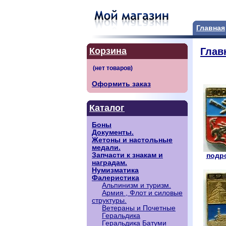
Главная
Корзина
Глав
Оформить заказ
Каталог
Боны
Документы.
Жетоны и настольные
медали.
Запчасти к знакам и
подро
наградам.
Нумизматика
Фалеристика
Альпинизм и туризм.
Армия , Флот и силовые
структуры.
Ветераны и Почетные
Геральдика
Геральдика Батуми