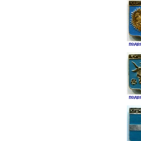
подро
подро