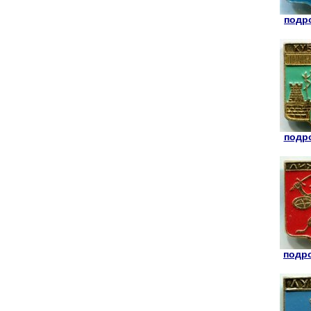
подро
подро
подро