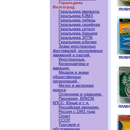
Геральдика
Волгоград
подро
Геральдика квадраты
Геральдика КЭМЗ
Геральдика лебедь
Геральдика серийная
Геральдика ситалл
Геральдика Харьков
Геральдика ЭТПК
Геральдика юбилеи
Знаки иностранных
фестивалей, молодежных
движений и партий.
подро
Иностранные.
Космонавтика и
авиация.
Медали и знаки
общественных
организаций,.
Метро и железная
дорога
Отличники и ударники.
Пионерия, ВЛКСМ,
КПСС, Юные и т. д.
подро
Российская империя.
Россия с 1991 года
Спорт
СССР.
Торговля и
обслуживание