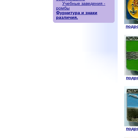
Учебные заведения -
ромбы
Фурнитура и знаки
различия.
подро
подро
подро