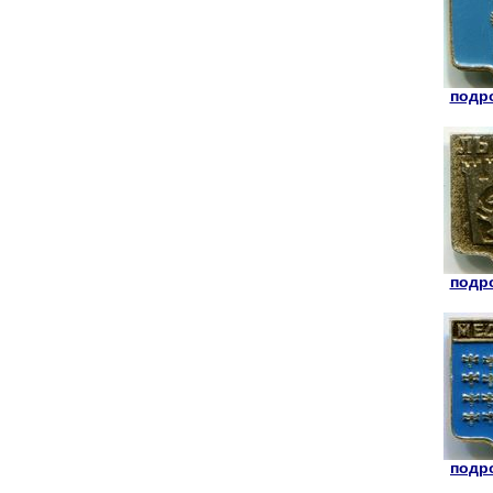
подро
подро
подро