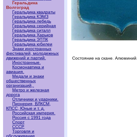
Геральдика
Волгоград
Геральдика квадраты
Геральдика КЭМЗ
Геральдика лебедь
Геральдика серийная
Геральдика ситалл
Геральдика Харьков
Геральдика ЭТПК
Геральдика юбилеи
Знаки иностранных
фестивалей, молодежных
движений и партий.
Состояние на скане. Алюминий
Иностранные.
Космонавтика и
авиация.
Медали и знаки
общественных
организаций,.
Метро и железная
дорога
Отличники и ударники.
Пионерия, ВЛКСМ,
КПСС, Юные и т. д.
Российская империя.
Россия с 1991 года
Спорт
СССР.
Торговля и
обслуживание