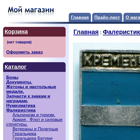
Главная
Прайс-лист
О маг
Корзина
Главная
Фалеристик
:
Оформить заказ
Каталог
Боны
Документы.
Жетоны и настольные
медали.
Запчасти к знакам и
наградам.
Нумизматика
Фалеристика
Альпинизм и туризм.
Армия , Флот и силовые
структуры.
Ветераны и Почетные
Геральдика
Геральдика Батуми