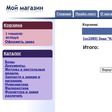
Главная
Прайс-лист
О маг
Корзина
Корзина:
[сс1085] Знак "
Оформить заказ
Итого:
Каталог
Боны
Документы.
Жетоны и настольные
медали.
Запчасти к знакам и
наградам.
Нумизматика
Фалеристика
Фурнитура и знаки
различия.