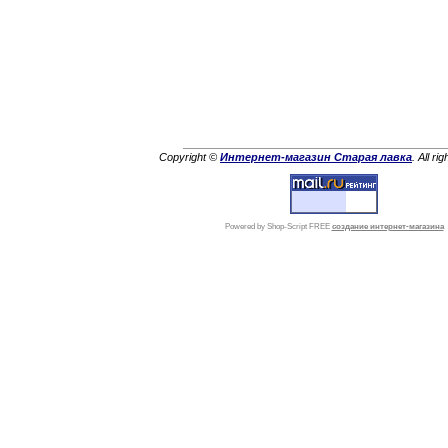
Copyright ©
Интернет-магазин Старая лавка
. All ri
Powered by Shop-Script FREE
создание интернет-магазина