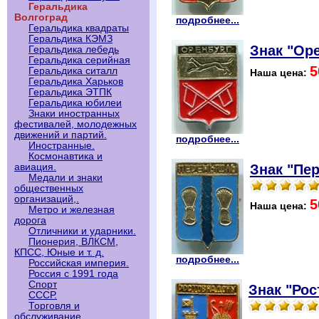
Геральдика
Волгоград
подробнее...
Геральдика квадраты
Геральдика КЭМЗ
Знак "Оре
Геральдика лебедь
Геральдика серийная
5
Геральдика ситалл
Наша цена:
Геральдика Харьков
Геральдика ЭТПК
Геральдика юбилеи
Знаки иностранных
фестивалей, молодежных
движений и партий.
подробнее...
Иностранные.
Космонавтика и
Знак "Пе
авиация.
Медали и знаки
общественных
организаций,.
5
Наша цена:
Метро и железная
дорога
Отличники и ударники.
Пионерия, ВЛКСМ,
КПСС, Юные и т. д.
подробнее...
Российская империя.
Россия с 1991 года
Спорт
Знак "Рос
СССР.
Торговля и
обслуживание