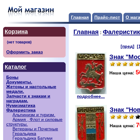
Главная
Прайс-лист
О маг
Корзина
Главная
Фалеристик
:
[пред]
[
Оформить заказ
Знак "Мос
Каталог
5
Наша цена:
Боны
Документы.
Жетоны и настольные
медали.
Запчасти к знакам и
подробнее...
наградам.
Нумизматика
Знак "Нов
Фалеристика
Альпинизм и туризм.
Армия , Флот и силовые
7
структуры.
Наша цена:
Ветераны и Почетные
Геральдика
Геральдика Батуми