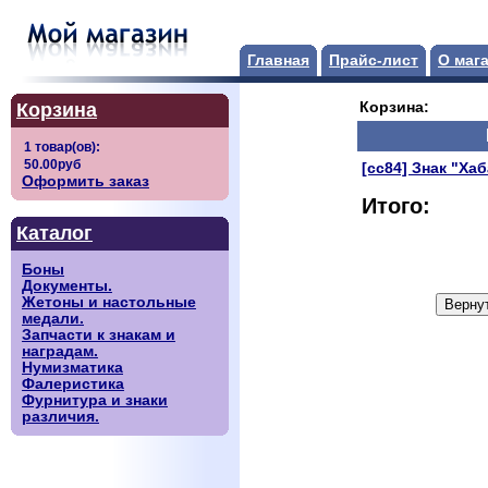
Главная
Прайс-лист
О маг
Корзина
Корзина:
[сс84] Знак "Ха
Оформить заказ
Итого:
Каталог
Боны
Документы.
Жетоны и настольные
медали.
Запчасти к знакам и
наградам.
Нумизматика
Фалеристика
Фурнитура и знаки
различия.