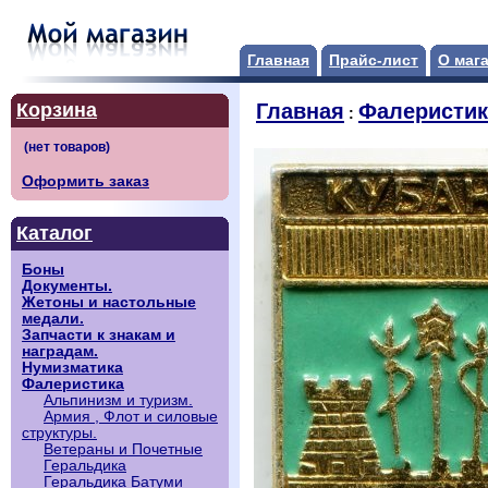
Главная
Прайс-лист
О маг
Корзина
Главная
Фалеристик
:
Оформить заказ
Каталог
Боны
Документы.
Жетоны и настольные
медали.
Запчасти к знакам и
наградам.
Нумизматика
Фалеристика
Альпинизм и туризм.
Армия , Флот и силовые
структуры.
Ветераны и Почетные
Геральдика
Геральдика Батуми