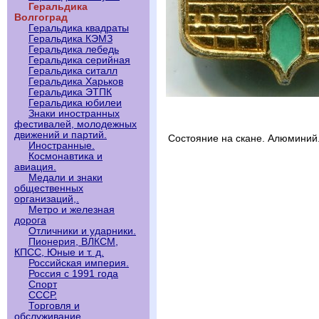
Геральдика
Волгоград
Геральдика квадраты
Геральдика КЭМЗ
Геральдика лебедь
Геральдика серийная
Геральдика ситалл
Геральдика Харьков
Геральдика ЭТПК
Геральдика юбилеи
Знаки иностранных
фестивалей, молодежных
движений и партий.
Состояние на скане. Алюминий
Иностранные.
Космонавтика и
авиация.
Медали и знаки
общественных
организаций,.
Метро и железная
дорога
Отличники и ударники.
Пионерия, ВЛКСМ,
КПСС, Юные и т. д.
Российская империя.
Россия с 1991 года
Спорт
СССР.
Торговля и
обслуживание