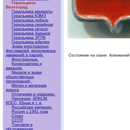
Геральдика
Волгоград
Геральдика квадраты
Геральдика КЭМЗ
Геральдика лебедь
Геральдика серийная
Геральдика ситалл
Геральдика Харьков
Геральдика ЭТПК
Геральдика юбилеи
Знаки иностранных
фестивалей, молодежных
движений и партий.
Состояние на скане. Алюминий
Иностранные.
Космонавтика и
авиация.
Медали и знаки
общественных
организаций,.
Метро и железная
дорога
Отличники и ударники.
Пионерия, ВЛКСМ,
КПСС, Юные и т. д.
Российская империя.
Россия с 1991 года
Спорт
СССР.
Торговля и
обслуживание