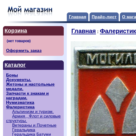
Главная
Прайс-лист
О маг
Корзина
Главная
Фалеристик
:
Оформить заказ
Каталог
Боны
Документы.
Жетоны и настольные
медали.
Запчасти к знакам и
наградам.
Нумизматика
Фалеристика
Альпинизм и туризм.
Армия , Флот и силовые
структуры.
Ветераны и Почетные
Геральдика
Геральдика Батуми