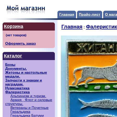
Главная
Прайс-лист
О маг
Корзина
Главная
Фалеристик
:
Оформить заказ
Каталог
Боны
Документы.
Жетоны и настольные
медали.
Запчасти к знакам и
наградам.
Нумизматика
Фалеристика
Альпинизм и туризм.
Армия , Флот и силовые
структуры.
Ветераны и Почетные
Геральдика
Геральдика Батуми