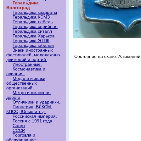
Геральдика
Волгоград
Геральдика квадраты
Геральдика КЭМЗ
Геральдика лебедь
Геральдика серийная
Геральдика ситалл
Геральдика Харьков
Геральдика ЭТПК
Геральдика юбилеи
Знаки иностранных
фестивалей, молодежных
Состояние на скане. Алюминий
движений и партий.
Иностранные.
Космонавтика и
авиация.
Медали и знаки
общественных
организаций,.
Метро и железная
дорога
Отличники и ударники.
Пионерия, ВЛКСМ,
КПСС, Юные и т. д.
Российская империя.
Россия с 1991 года
Спорт
СССР.
Торговля и
обслуживание