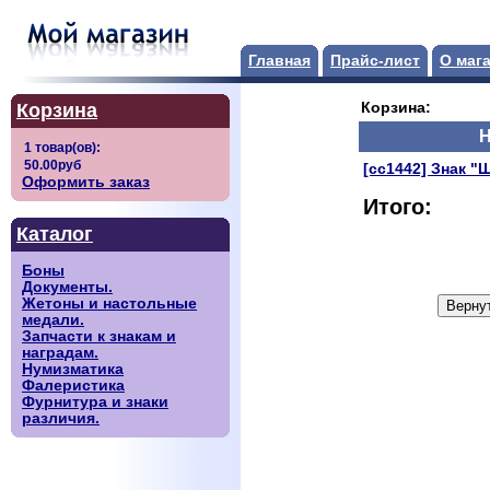
Главная
Прайс-лист
О маг
Корзина
Корзина:
[сс1442] Знак "
Оформить заказ
Итого:
Каталог
Боны
Документы.
Жетоны и настольные
медали.
Запчасти к знакам и
наградам.
Нумизматика
Фалеристика
Фурнитура и знаки
различия.