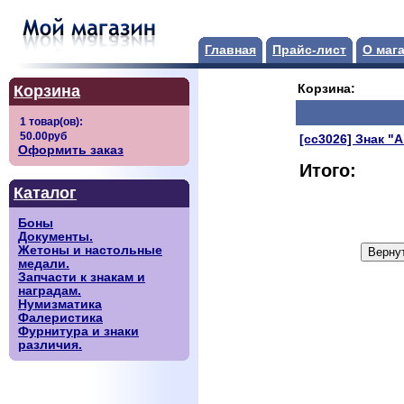
Главная
Прайс-лист
О маг
Корзина
Корзина:
[сс3026] Знак "
Оформить заказ
Итого:
Каталог
Боны
Документы.
Жетоны и настольные
медали.
Запчасти к знакам и
наградам.
Нумизматика
Фалеристика
Фурнитура и знаки
различия.