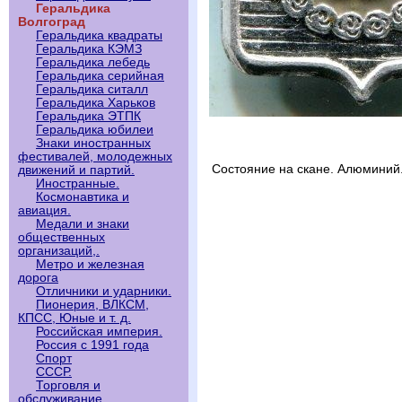
Геральдика
Волгоград
Геральдика квадраты
Геральдика КЭМЗ
Геральдика лебедь
Геральдика серийная
Геральдика ситалл
Геральдика Харьков
Геральдика ЭТПК
Геральдика юбилеи
Знаки иностранных
фестивалей, молодежных
Состояние на скане. Алюминий
движений и партий.
Иностранные.
Космонавтика и
авиация.
Медали и знаки
общественных
организаций,.
Метро и железная
дорога
Отличники и ударники.
Пионерия, ВЛКСМ,
КПСС, Юные и т. д.
Российская империя.
Россия с 1991 года
Спорт
СССР.
Торговля и
обслуживание