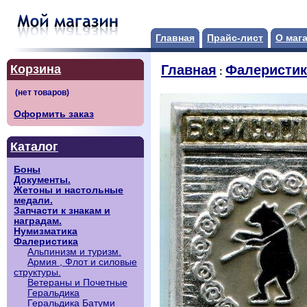
Главная
Прайс-лист
О маг
Корзина
Главная
Фалеристик
:
Оформить заказ
Каталог
Боны
Документы.
Жетоны и настольные
медали.
Запчасти к знакам и
наградам.
Нумизматика
Фалеристика
Альпинизм и туризм.
Армия , Флот и силовые
структуры.
Ветераны и Почетные
Геральдика
Геральдика Батуми