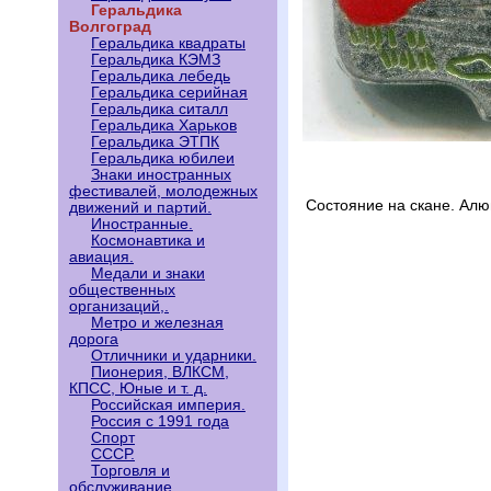
Геральдика
Волгоград
Геральдика квадраты
Геральдика КЭМЗ
Геральдика лебедь
Геральдика серийная
Геральдика ситалл
Геральдика Харьков
Геральдика ЭТПК
Геральдика юбилеи
Знаки иностранных
фестивалей, молодежных
Состояние на скане. Ал
движений и партий.
Иностранные.
Космонавтика и
авиация.
Медали и знаки
общественных
организаций,.
Метро и железная
дорога
Отличники и ударники.
Пионерия, ВЛКСМ,
КПСС, Юные и т. д.
Российская империя.
Россия с 1991 года
Спорт
СССР.
Торговля и
обслуживание