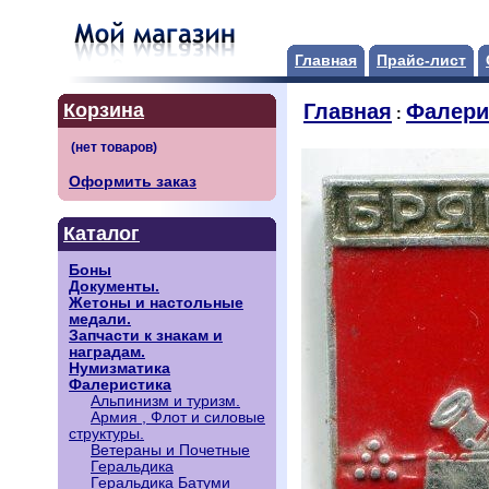
Главная
Прайс-лист
Корзина
Главная
Фалери
:
Оформить заказ
Каталог
Боны
Документы.
Жетоны и настольные
медали.
Запчасти к знакам и
наградам.
Нумизматика
Фалеристика
Альпинизм и туризм.
Армия , Флот и силовые
структуры.
Ветераны и Почетные
Геральдика
Геральдика Батуми