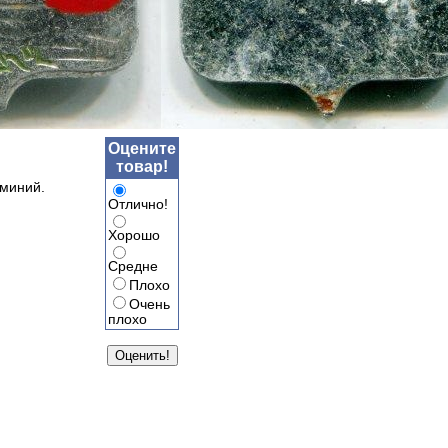
Оцените
товар!
юминий.
Отлично!
Хорошо
Средне
Плохо
Очень
плохо