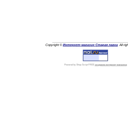
Copyright ©
Интернет-магазин Старая лавка
. All ri
Powered by Shop-Script FREE
создание интернет-магазина