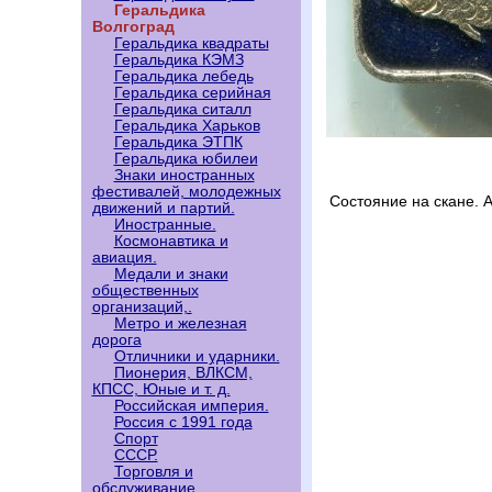
Геральдика
Волгоград
Геральдика квадраты
Геральдика КЭМЗ
Геральдика лебедь
Геральдика серийная
Геральдика ситалл
Геральдика Харьков
Геральдика ЭТПК
Геральдика юбилеи
Знаки иностранных
фестивалей, молодежных
Состояние на скане. 
движений и партий.
Иностранные.
Космонавтика и
авиация.
Медали и знаки
общественных
организаций,.
Метро и железная
дорога
Отличники и ударники.
Пионерия, ВЛКСМ,
КПСС, Юные и т. д.
Российская империя.
Россия с 1991 года
Спорт
СССР.
Торговля и
обслуживание