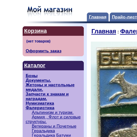
Главная
Прайс-лист
Корзина
Главная
Фале
:
Оформить заказ
Каталог
Боны
Документы.
Жетоны и настольные
медали.
Запчасти к знакам и
наградам.
Нумизматика
Фалеристика
Альпинизм и туризм.
Армия , Флот и силовые
структуры.
Ветераны и Почетные
Геральдика
Геральдика Батуми