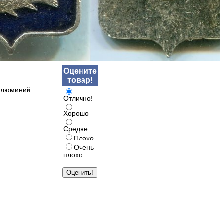
Оцените
товар!
Алюминий.
Отлично!
Хорошо
Средне
Плохо
Очень
плохо