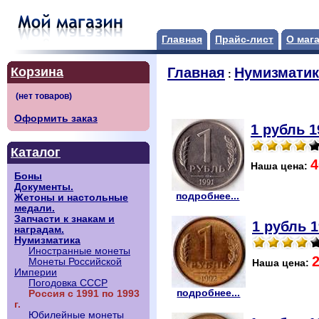
Главная
Прайс-лист
О маг
Корзина
Главная
Нумизматик
:
Оформить заказ
1 рубль 1
Каталог
4
Наша цена:
Боны
Документы.
подробнее...
Жетоны и настольные
медали.
Запчасти к знакам и
1 рубль 1
наградам.
Нумизматика
Иностранные монеты
Монеты Российской
Наша цена:
Империи
Погодовка СССР
подробнее...
Россия с 1991 по 1993
г.
Юбилейные монеты