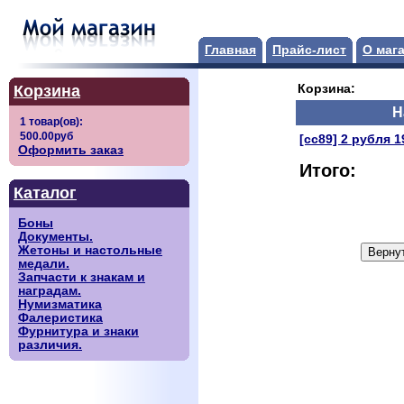
Главная
Прайс-лист
О маг
Корзина
Корзина:
Н
[сс89] 2 рубля 
Оформить заказ
Итого:
Каталог
Боны
Документы.
Жетоны и настольные
медали.
Запчасти к знакам и
наградам.
Нумизматика
Фалеристика
Фурнитура и знаки
различия.