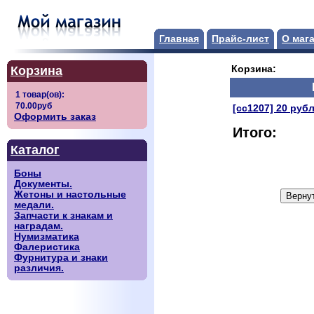
Главная
Прайс-лист
О маг
Корзина
Корзина:
[сс1207] 20 руб
Оформить заказ
Итого:
Каталог
Боны
Документы.
Жетоны и настольные
медали.
Запчасти к знакам и
наградам.
Нумизматика
Фалеристика
Фурнитура и знаки
различия.