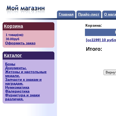
Главная
Прайс-лист
О маг
Корзина
Корзина:
[сс1199] 10 руб
Оформить заказ
Итого:
Каталог
Боны
Документы.
Жетоны и настольные
медали.
Запчасти к знакам и
наградам.
Нумизматика
Фалеристика
Фурнитура и знаки
различия.