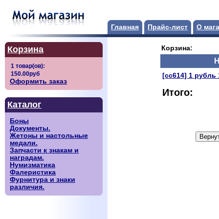
Главная
Прайс-лист
О маг
Корзина
Корзина:
Н
[сс614] 1 рубль
Оформить заказ
Итого:
Каталог
Боны
Документы.
Жетоны и настольные
медали.
Запчасти к знакам и
наградам.
Нумизматика
Фалеристика
Фурнитура и знаки
различия.