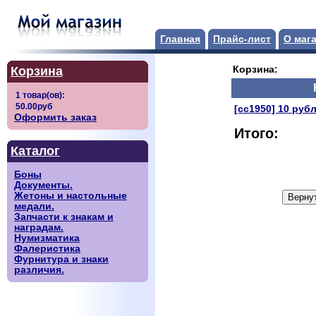
Главная
Прайс-лист
О маг
Корзина
Корзина:
[сс1950] 10 руб
Оформить заказ
Итого:
Каталог
Боны
Документы.
Жетоны и настольные
медали.
Запчасти к знакам и
наградам.
Нумизматика
Фалеристика
Фурнитура и знаки
различия.