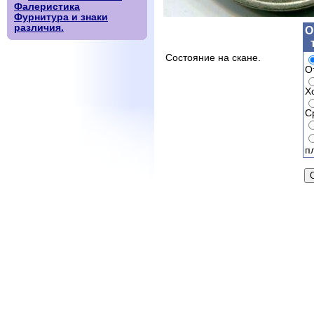
Фалеристика
Фурнитура и знаки
различия.
О
Состояние на скане.
О
Х
С
п