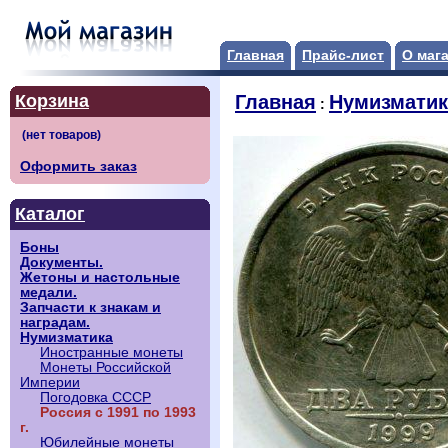
Главная
Прайс-лист
О маг
Корзина
Главная
Нумизматик
:
Оформить заказ
Каталог
Боны
Документы.
Жетоны и настольные
медали.
Запчасти к знакам и
наградам.
Нумизматика
Иностранные монеты
Монеты Российской
Империи
Погодовка СССР
Россия с 1991 по 1993
г.
Юбилейные монеты