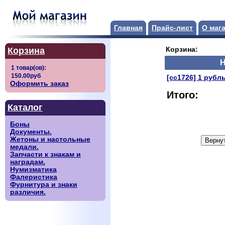
Главная
Прайс-лист
О маг
Корзина
Корзина:
Н
[сс1726] 1 рубл
Оформить заказ
Итого:
Каталог
Боны
Документы.
Жетоны и настольные
медали.
Запчасти к знакам и
наградам.
Нумизматика
Фалеристика
Фурнитура и знаки
различия.