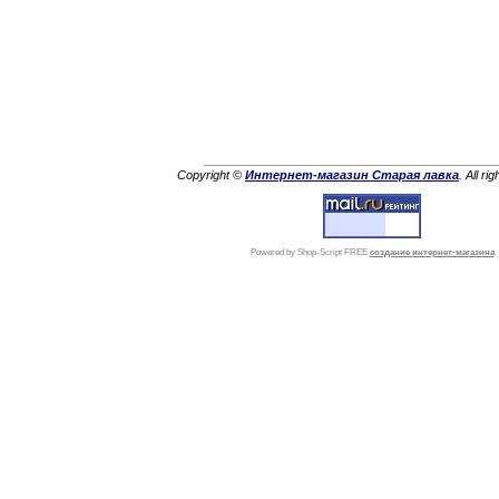
Copyright ©
Интернет-магазин Старая лавка
. All ri
Powered by Shop-Script FREE
создание интернет-магазина