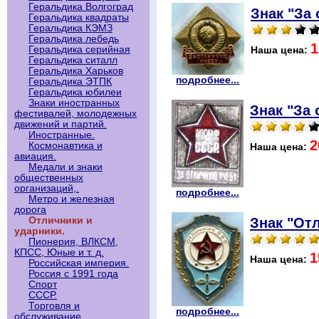
Геральдика Волгоград
Знак "За
Геральдика квадраты
Геральдика КЭМЗ
Геральдика лебедь
1
Геральдика серийная
Наша цена:
Геральдика ситалл
Геральдика Харьков
подробнее...
Геральдика ЭТПК
Геральдика юбилеи
Знаки иностранных
Знак "За
фестивалей, молодежных
движений и партий.
Иностранные.
2
Космонавтика и
Наша цена:
авиация.
Медали и знаки
общественных
организаций,.
подробнее...
Метро и железная
дорога
Знак "От
Отличники и
ударники.
Пионерия, ВЛКСМ,
КПСС, Юные и т. д.
1
Наша цена:
Российская империя.
Россия с 1991 года
Спорт
СССР.
Торговля и
подробнее...
обслуживание