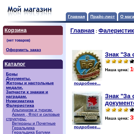
Главная
Прайс-лист
О маг
Корзина
Главная
Фалеристик
:
Оформить заказ
Знак "За
Каталог
1
Наша цена:
Боны
Документы.
Жетоны и настольные
подробнее...
медали.
Запчасти к знакам и
Знак "За
наградам.
Нумизматика
документ
Фалеристика
Альпинизм и туризм.
Армия , Флот и силовые
3
Наша цена:
структуры.
Ветераны и Почетные
подробнее...
Геральдика
Геральдика Батуми