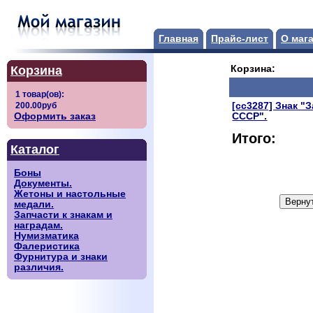
Главная
Прайс-лист
О маг
Корзина
Корзина:
[сс3287] Знак 
Оформить заказ
СССР".
Итого:
Каталог
Боны
Документы.
Жетоны и настольные
медали.
Запчасти к знакам и
наградам.
Нумизматика
Фалеристика
Фурнитура и знаки
различия.