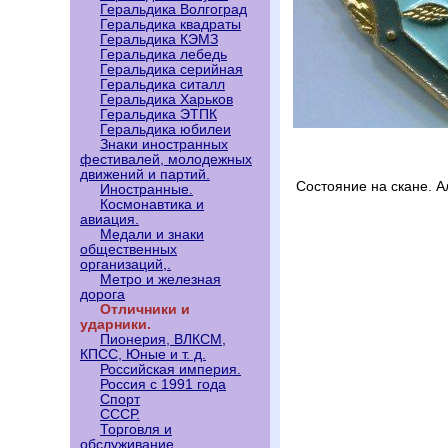
Геральдика Волгоград
Геральдика квадраты
Геральдика КЭМЗ
Геральдика лебедь
Геральдика серийная
Геральдика ситалл
Геральдика Харьков
Геральдика ЭТПК
Геральдика юбилеи
Знаки иностранных
фестивалей, молодежных
движений и партий.
Состояние на скане. 
Иностранные.
Космонавтика и
авиация.
Медали и знаки
общественных
организаций,.
Метро и железная
дорога
Отличники и
ударники.
Пионерия, ВЛКСМ,
КПСС, Юные и т. д.
Российская империя.
Россия с 1991 года
Спорт
СССР.
Торговля и
обслуживание