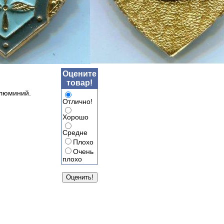
Оцените
товар!
Алюминий.
Отлично!
Хорошо
Средне
Плохо
Очень
плохо