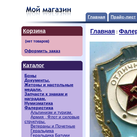
Главная
Прайс-лист
Корзина
Главная
Фале
:
Оформить заказ
Каталог
Боны
Документы.
Жетоны и настольные
медали.
Запчасти к знакам и
наградам.
Нумизматика
Фалеристика
Альпинизм и туризм.
Армия , Флот и силовые
структуры.
Ветераны и Почетные
Геральдика
Геральдика Батуми