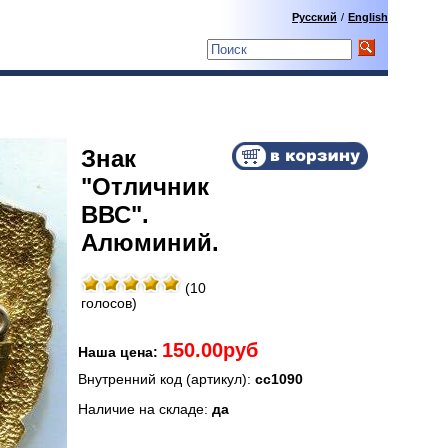
Русский
/
English
Знак
"Отличник
ВВС".
Алюминий.
(10
голосов)
150.00руб
Наша цена:
Внутренний код (артикул):
сс1090
Наличие на складе:
да