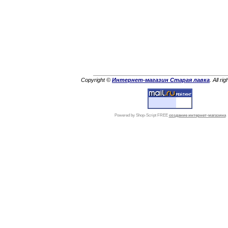
Copyright ©
Интернет-магазин Старая лавка
. All ri
Powered by Shop-Script FREE
создание интернет-магазина