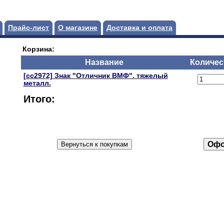
Прайс-лист
О магазине
Доставка и оплата
Корзина:
Название
Количес
[сс2972] Знак "Отличник ВМФ". тяжелый
металл.
Итого: