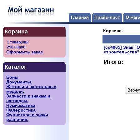
Главная
Прайс-лист
О маг
Корзина
Корзина:
[сс4065] Знак "
Оформить заказ
строительства"
Итого:
Каталог
Боны
Документы.
Жетоны и настольные
медали.
Запчасти к знакам и
наградам.
Нумизматика
Фалеристика
Фурнитура и знаки
различия.