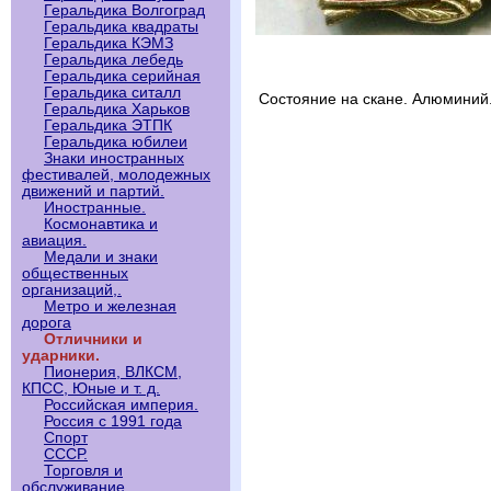
Геральдика Волгоград
Геральдика квадраты
Геральдика КЭМЗ
Геральдика лебедь
Геральдика серийная
Геральдика ситалл
Состояние на скане. Алюминий
Геральдика Харьков
Геральдика ЭТПК
Геральдика юбилеи
Знаки иностранных
фестивалей, молодежных
движений и партий.
Иностранные.
Космонавтика и
авиация.
Медали и знаки
общественных
организаций,.
Метро и железная
дорога
Отличники и
ударники.
Пионерия, ВЛКСМ,
КПСС, Юные и т. д.
Российская империя.
Россия с 1991 года
Спорт
СССР.
Торговля и
обслуживание