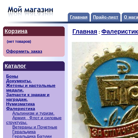
Главная
Прайс-лист
О маг
Корзина
Главная
Фалеристик
:
Оформить заказ
Каталог
Боны
Документы.
Жетоны и настольные
медали.
Запчасти к знакам и
наградам.
Нумизматика
Фалеристика
Альпинизм и туризм.
Армия , Флот и силовые
структуры.
Ветераны и Почетные
Геральдика
Геральдика Батуми