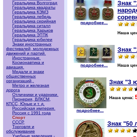
Знак "
Геральдика Волгоград
Геральдика квадраты
народ
Геральдика КЭМЗ
сорев
Геральдика лебедь
Геральдика серийная
подробнее...
Геральдика ситалл
Геральдика Харьков
Наша це
Геральдика ЭТПК
Геральдика юбилеи
Знаки иностранных
Знак "
фестивалей, молодежных
движений и партий.
Иностранные.
Космонавтика и
подробнее...
Наша це
авиация.
Медали и знаки
общественных
Знак "3 
организаций,.
Метро и железная
дорога
Отличники и ударники.
Наша цена:
Пионерия, ВЛКСМ,
КПСС, Юные и т. д.
Российская империя.
подробнее...
Россия с 1991 года
Спорт
СССР.
Знак "50 
Торговля и
обслуживание
Учебные заведения -