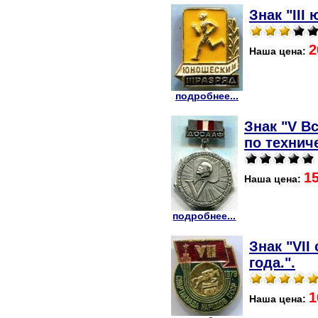
Знак "III
2
Наша цена:
подробнее...
Знак "V В
по технич
1
Наша цена:
подробнее...
Знак "VII
года.".
1
Наша цена: