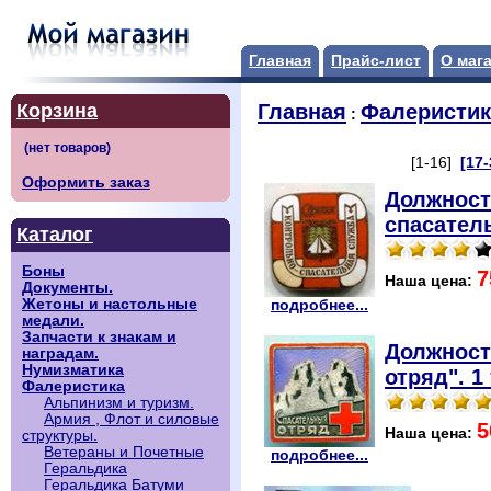
Главная
Прайс-лист
О маг
Корзина
Главная
Фалеристик
:
[1-16]
[17-
Оформить заказ
Должност
спасател
Каталог
Боны
7
Наша цена:
Документы.
Жетоны и настольные
подробнее...
медали.
Запчасти к знакам и
Должност
наградам.
Нумизматика
отряд". 1
Фалеристика
Альпинизм и туризм.
Армия , Флот и силовые
5
Наша цена:
структуры.
Ветераны и Почетные
подробнее...
Геральдика
Геральдика Батуми