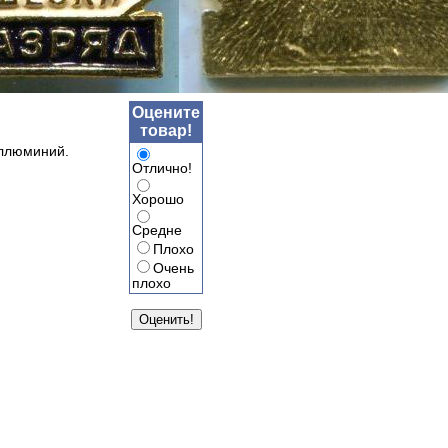
Оцените
товар!
Аллюминий.
Отлично!
Хорошо
Средне
Плохо
Очень
плохо