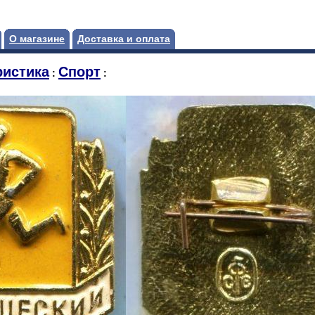
О магазине
Доставка и оплата
истика
Спорт
:
: