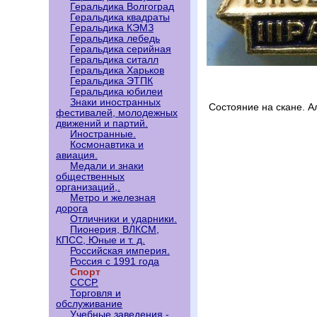
Геральдика Волгоград
Геральдика квадраты
Геральдика КЭМЗ
Геральдика лебедь
Геральдика серийная
Геральдика ситалл
Геральдика Харьков
Геральдика ЭТПК
Геральдика юбилеи
Знаки иностранных
Состояние на скане. 
фестивалей, молодежных
движений и партий.
Иностранные.
Космонавтика и
авиация.
Медали и знаки
общественных
организаций,.
Метро и железная
дорога
Отличники и ударники.
Пионерия, ВЛКСМ,
КПСС, Юные и т. д.
Российская империя.
Россия с 1991 года
Спорт
СССР.
Торговля и
обслуживание
Учебные заведения -