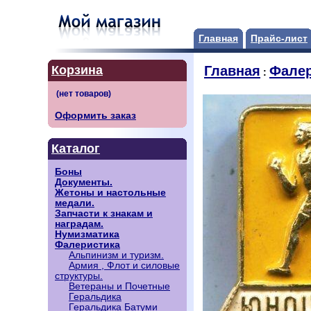
Главная
Прайс-лист
Корзина
Главная
Фалер
:
Оформить заказ
Каталог
Боны
Документы.
Жетоны и настольные
медали.
Запчасти к знакам и
наградам.
Нумизматика
Фалеристика
Альпинизм и туризм.
Армия , Флот и силовые
структуры.
Ветераны и Почетные
Геральдика
Геральдика Батуми