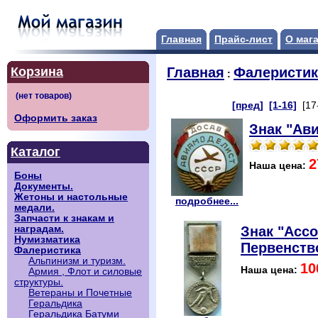
Главная
Прайс-лист
О маг
Корзина
Главная
Фалеристик
:
[пред]
[1-16]
[17
Оформить заказ
Знак "Ав
Каталог
2
Наша цена:
Боны
Документы.
Жетоны и настольные
подробнее...
медали.
Запчасти к знакам и
Знак "Асс
наградам.
Нумизматика
Первенств
Фалеристика
Альпинизм и туризм.
10
Наша цена:
Армия , Флот и силовые
структуры.
Ветераны и Почетные
Геральдика
Геральдика Батуми