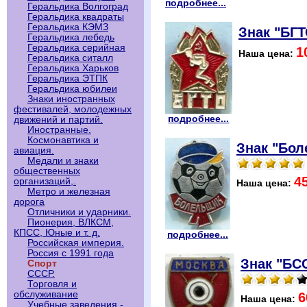
подробнее...
Геральдика Волгоград
Геральдика квадраты
Геральдика КЭМЗ
Знак "БГ
Геральдика лебедь
Геральдика серийная
1
Наша цена:
Геральдика ситалл
Геральдика Харьков
Геральдика ЭТПК
Геральдика юбилеи
Знаки иностранных
фестивалей, молодежных
подробнее...
движений и партий.
Иностранные.
Космонавтика и
Знак "Бол
авиация.
Медали и знаки
общественных
4
организаций,.
Наша цена:
Метро и железная
дорога
Отличники и ударники.
Пионерия, ВЛКСМ,
КПСС, Юные и т. д.
подробнее...
Российская империя.
Россия с 1991 года
Знак "БС
Спорт
СССР.
Торговля и
обслуживание
6
Наша цена:
Учебные заведения -