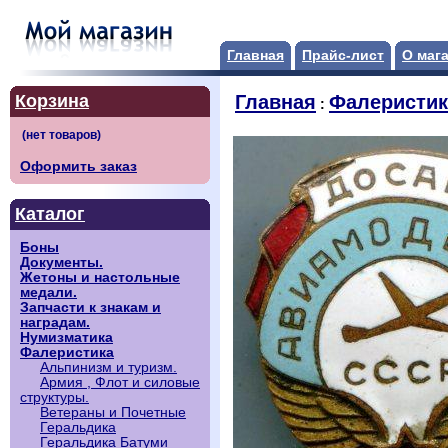
Главная
Прайс-лист
О маг
Корзина
Главная
Фалеристик
:
Оформить заказ
Каталог
Боны
Документы.
Жетоны и настольные
медали.
Запчасти к знакам и
наградам.
Нумизматика
Фалеристика
Альпинизм и туризм.
Армия , Флот и силовые
структуры.
Ветераны и Почетные
Геральдика
Геральдика Батуми