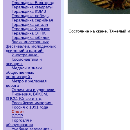
Геральдика Волгоград
Геральдика квадраты
Геральдика КЭМЗ
Геральдика лебедь
Геральдика серийная
Геральдика ситалл
Геральдика Харьков
Состояние на скане. Тяжелый м
Геральдика ЭТПК
Геральдика юбилеи
Знаки иностранных
фестивалей, молодежных
движений и партий.
Иностранные.
Космонавтика и
авиация.
Медали и знаки
общественных
организаций,.
Метро и железная
дорога
Отличники и ударники.
Пионерия, ВЛКСМ,
КПСС, Юные и т. д.
Российская империя.
Россия с 1991 года
Спорт
СССР.
Торговля и
обслуживание
Учебные заведения -