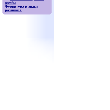
ромбы
Фурнитура и знаки
различия.