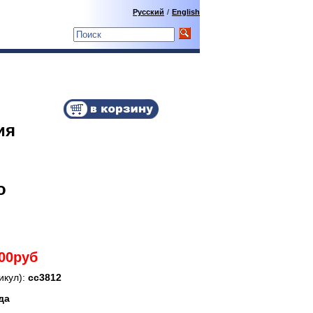
Русский
/
English
ия
о
.00руб
икул):
сс3812
да