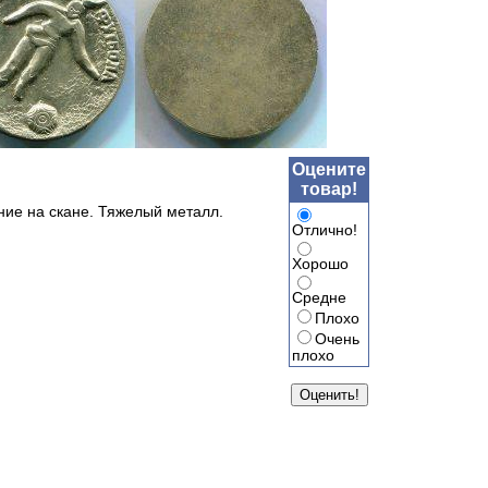
Оцените
товар!
ние на скане. Тяжелый металл.
Отлично!
Хорошо
Средне
Плохо
Очень
плохо