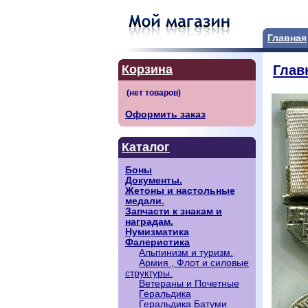
Главная
Корзина
Глав
Оформить заказ
Каталог
Боны
Документы.
Жетоны и настольные
медали.
Запчасти к знакам и
наградам.
Нумизматика
Фалеристика
Альпинизм и туризм.
Армия , Флот и силовые
структуры.
Ветераны и Почетные
Геральдика
Геральдика Батуми