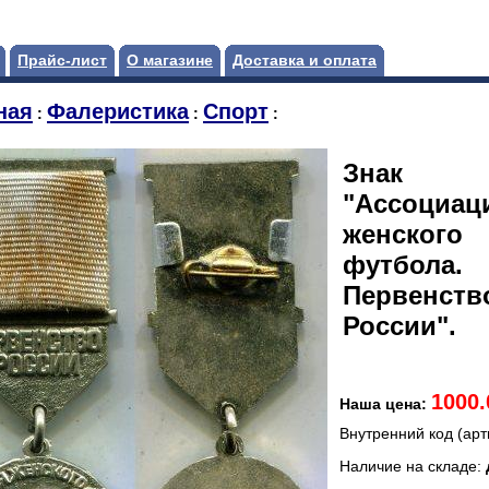
Прайс-лист
О магазине
Доставка и оплата
ная
Фалеристика
Спорт
:
:
:
Знак
"Ассоциац
женского
футбола.
Первенств
России".
1000
Наша цена:
Внутренний код (арт
Наличие на складе: