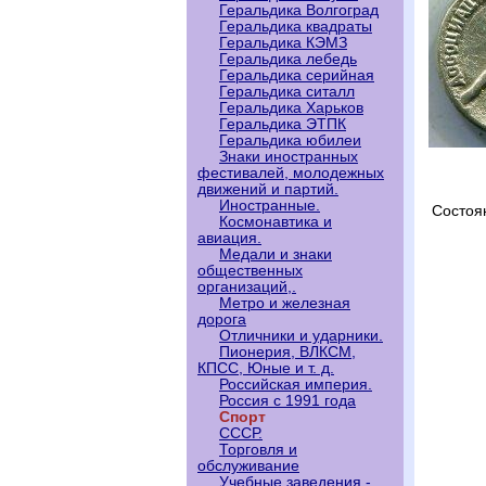
Геральдика Волгоград
Геральдика квадраты
Геральдика КЭМЗ
Геральдика лебедь
Геральдика серийная
Геральдика ситалл
Геральдика Харьков
Геральдика ЭТПК
Геральдика юбилеи
Знаки иностранных
фестивалей, молодежных
движений и партий.
Иностранные.
Состоя
Космонавтика и
авиация.
Медали и знаки
общественных
организаций,.
Метро и железная
дорога
Отличники и ударники.
Пионерия, ВЛКСМ,
КПСС, Юные и т. д.
Российская империя.
Россия с 1991 года
Спорт
СССР.
Торговля и
обслуживание
Учебные заведения -