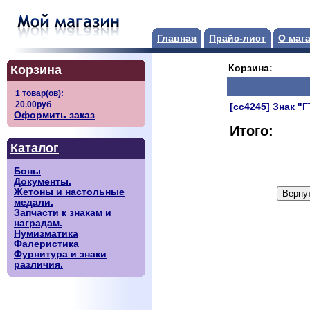
Главная
Прайс-лист
О маг
Корзина
Корзина:
[сс4245] Знак "
Оформить заказ
Итого:
Каталог
Боны
Документы.
Жетоны и настольные
медали.
Запчасти к знакам и
наградам.
Нумизматика
Фалеристика
Фурнитура и знаки
различия.