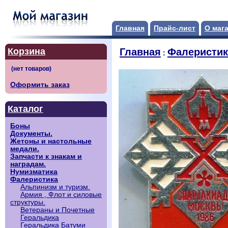
Главная
Прайс-лист
О маг
Корзина
Главная
Фалеристик
:
Оформить заказ
Каталог
Боны
Документы.
Жетоны и настольные
медали.
Запчасти к знакам и
наградам.
Нумизматика
Фалеристика
Альпинизм и туризм.
Армия , Флот и силовые
структуры.
Ветераны и Почетные
Геральдика
Геральдика Батуми