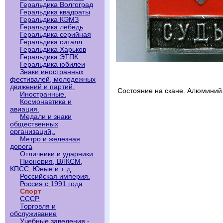
Геральдика Волгоград
Геральдика квадраты
Геральдика КЭМЗ
Геральдика лебедь
Геральдика серийная
Геральдика ситалл
Геральдика Харьков
Геральдика ЭТПК
Геральдика юбилеи
Знаки иностранных
фестивалей, молодежных
движений и партий.
Состояние на скане. Алюминий
Иностранные.
Космонавтика и
авиация.
Медали и знаки
общественных
организаций,.
Метро и железная
дорога
Отличники и ударники.
Пионерия, ВЛКСМ,
КПСС, Юные и т. д.
Российская империя.
Россия с 1991 года
Спорт
СССР.
Торговля и
обслуживание
Учебные заведения -