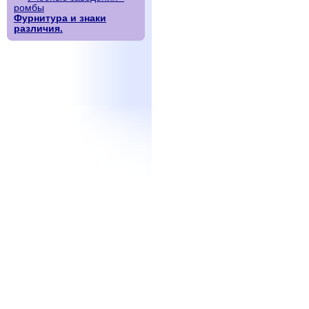
ромбы
Фурнитура и знаки
различия.