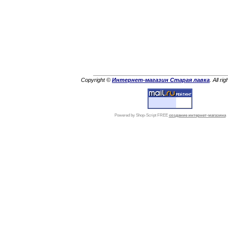
Copyright ©
Интернет-магазин Старая лавка
. All ri
Powered by Shop-Script FREE
создание интернет-магазина