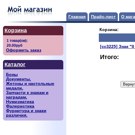
Главная
Прайс-лист
О маг
Корзина
Корзина:
[сс3225] Знак "
Оформить заказ
Итого:
Каталог
Боны
Документы.
Жетоны и настольные
медали.
Запчасти к знакам и
наградам.
Нумизматика
Фалеристика
Фурнитура и знаки
различия.