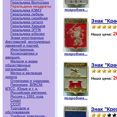
Геральдика Волгоград
Геральдика квадраты
подробнее...
Геральдика КЭМЗ
Геральдика лебедь
Геральдика серийная
Знак "Кра
Геральдика ситалл
Геральдика Харьков
Геральдика ЭТПК
2
Геральдика юбилеи
Наша цена:
Знаки иностранных
фестивалей, молодежных
движений и партий.
Иностранные.
Космонавтика и
подробнее...
авиация.
Медали и знаки
Знак "Кра
общественных
организаций,.
Метро и железная
2
дорога
Наша цена:
Отличники и ударники.
Пионерия, ВЛКСМ,
КПСС, Юные и т. д.
Российская империя.
Россия с 1991 года
подробнее...
Спорт
СССР.
Знак "Кре
Торговля и
обслуживание
Учебные заведения -