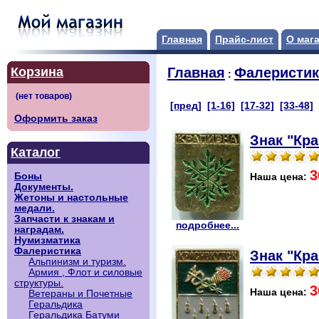
Главная
Прайс-лист
О маг
Корзина
Главная
Фалеристик
:
[пред]
[1-16]
[17-32]
[33-48]
Оформить заказ
Знак "Кра
Каталог
3
Боны
Наша цена:
Документы.
Жетоны и настольные
медали.
Запчасти к знакам и
подробнее...
наградам.
Нумизматика
Фалеристика
Знак "Кра
Альпинизм и туризм.
Армия , Флот и силовые
структуры.
3
Наша цена:
Ветераны и Почетные
Геральдика
Геральдика Батуми