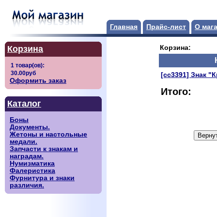
Главная
Прайс-лист
О маг
Корзина
Корзина:
[сс3391] Знак "
Оформить заказ
Итого:
Каталог
Боны
Документы.
Жетоны и настольные
медали.
Запчасти к знакам и
наградам.
Нумизматика
Фалеристика
Фурнитура и знаки
различия.