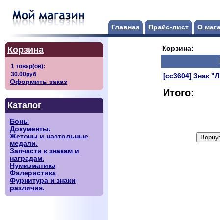
Главная
Прайс-лист
О маг
Корзина
Корзина:
[сс3604] Знак "
Оформить заказ
Итого:
Каталог
Боны
Документы.
Жетоны и настольные
медали.
Запчасти к знакам и
наградам.
Нумизматика
Фалеристика
Фурнитура и знаки
различия.