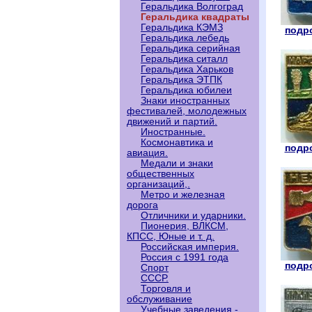
Геральдика Волгоград
Геральдика квадраты
Геральдика КЭМЗ
подро
Геральдика лебедь
Геральдика серийная
Геральдика ситалл
Геральдика Харьков
Геральдика ЭТПК
Геральдика юбилеи
Знаки иностранных
фестивалей, молодежных
движений и партий.
Иностранные.
Космонавтика и
подро
авиация.
Медали и знаки
общественных
организаций,.
Метро и железная
дорога
Отличники и ударники.
Пионерия, ВЛКСМ,
КПСС, Юные и т. д.
Российская империя.
Россия с 1991 года
подро
Спорт
СССР.
Торговля и
обслуживание
Учебные заведения -