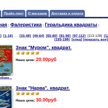
Прайс-лист
О магазине
Доставка и оплата
ная
Фалеристика
Геральдика квадраты
:
:
:
]
[1-16]
...
[33-48]
[49-64]
[65-80]
[81-96]
[97-112]
[113-128]
[1
[193-198]
[след]
[показать все]
Знак "Муром". квадрат.
20.00руб
Наша цена:
бнее...
Знак "Нарва". квадрат.
30.00руб
Наша цена: