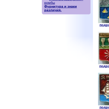
ромбы
Фурнитура и знаки
различия.
подро
подро
подро