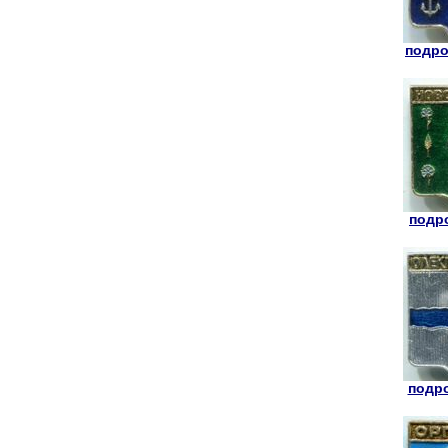
подро
подро
подро