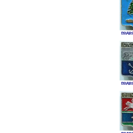
подро
подро
подро