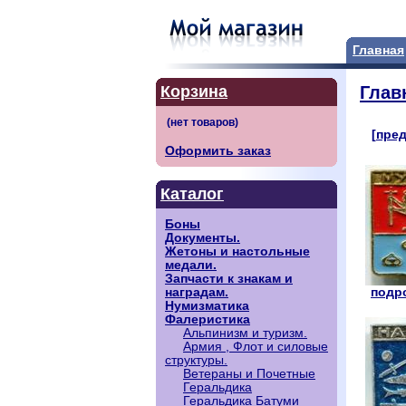
Главная
Корзина
Глав
[пред
Оформить заказ
Каталог
Боны
Документы.
Жетоны и настольные
медали.
Запчасти к знакам и
подро
наградам.
Нумизматика
Фалеристика
Альпинизм и туризм.
Армия , Флот и силовые
структуры.
Ветераны и Почетные
Геральдика
Геральдика Батуми