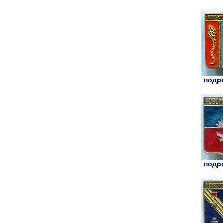
подро
подро