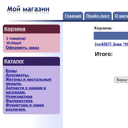
Главная
Прайс-лист
О маг
Корзина
Корзина:
[сс4267] Знак "
Оформить заказ
Итого:
Каталог
Боны
Документы.
Жетоны и настольные
медали.
Запчасти к знакам и
наградам.
Нумизматика
Фалеристика
Фурнитура и знаки
различия.