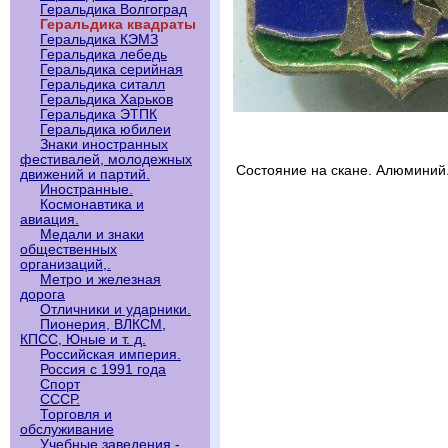
Геральдика Волгоград
Геральдика квадраты
Геральдика КЭМЗ
Геральдика лебедь
Геральдика серийная
Геральдика ситалл
Геральдика Харьков
Геральдика ЭТПК
Геральдика юбилеи
Знаки иностранных
фестивалей, молодежных
Состояние на скане. Алюминий
движений и партий.
Иностранные.
Космонавтика и
авиация.
Медали и знаки
общественных
организаций,.
Метро и железная
дорога
Отличники и ударники.
Пионерия, ВЛКСМ,
КПСС, Юные и т. д.
Российская империя.
Россия с 1991 года
Спорт
СССР.
Торговля и
обслуживание
Учебные заведения -