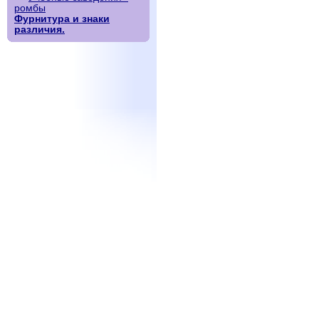
ромбы
Фурнитура и знаки
различия.