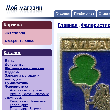
Главная
Прайс-лист
О маг
Корзина
Главная
Фалеристик
:
Оформить заказ
Каталог
Боны
Документы.
Жетоны и настольные
медали.
Запчасти к знакам и
наградам.
Нумизматика
Фалеристика
Альпинизм и туризм.
Армия , Флот и силовые
структуры.
Ветераны и Почетные
Геральдика
Геральдика Батуми