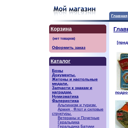
Главная
Корзина
Глав
[пред
Оформить заказ
Каталог
Боны
Документы.
Жетоны и настольные
медали.
Запчасти к знакам и
наградам.
подроб
Нумизматика
Фалеристика
Альпинизм и туризм.
Армия , Флот и силовые
структуры.
Ветераны и Почетные
Геральдика
Геральдика Батуми