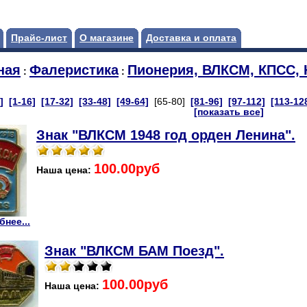
Прайс-лист
О магазине
Доставка и оплата
ная
Фалеристика
Пионерия, ВЛКСМ, КПСС, Ю
:
:
]
[1-16]
[17-32]
[33-48]
[49-64]
[65-80]
[81-96]
[97-112]
[113-12
[показать все]
Знак "ВЛКСМ 1948 год орден Ленина".
100.00руб
Наша цена:
нее...
Знак "ВЛКСМ БАМ Поезд".
100.00руб
Наша цена: