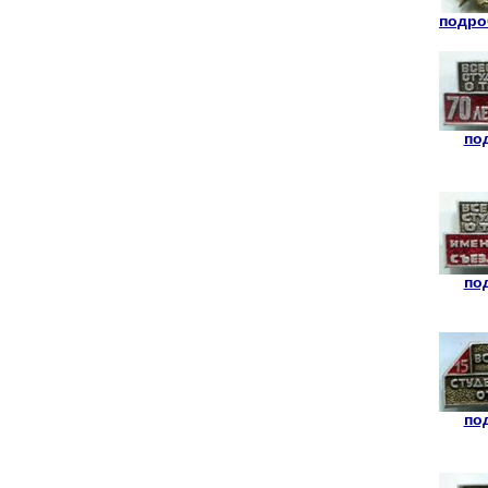
подроб
под
под
под