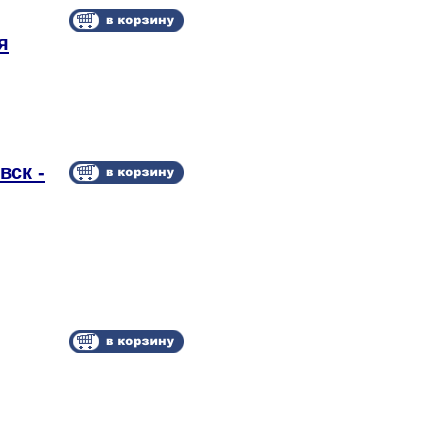
я
вск -