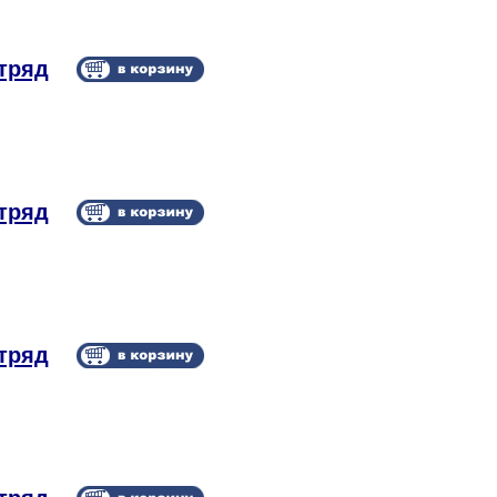
тряд
тряд
тряд