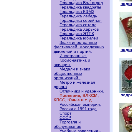
Геральдика Волгоград
подро
Геральдика квадраты
Геральдика КЭМЗ
Геральдика лебедь
Геральдика серийная
Геральдика ситалл
Геральдика Харьков
Геральдика ЭТПК
Геральдика юбилеи
Знаки иностранных
фестивалей, молодежных
подро
движений и партий.
Иностранные.
Космонавтика и
авиация.
Медали и знаки
общественных
организаций,.
Метро и железная
дорога
Отличники и ударники.
подро
Пионерия, ВЛКСМ,
КПСС, Юные и т. д.
Российская империя.
Россия с 1991 года
Спорт
СССР.
Торговля и
обслуживание
Учебные заведения -