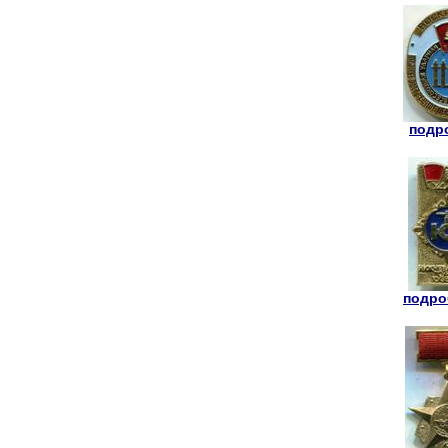
подро
подроб