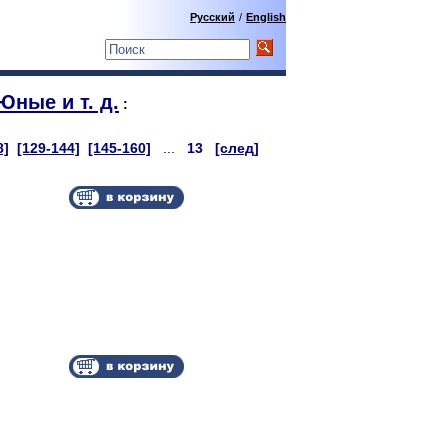
Русский
/
English
ные и т. д.
:
8]
[129-144]
[145-160]
...
13
[след]