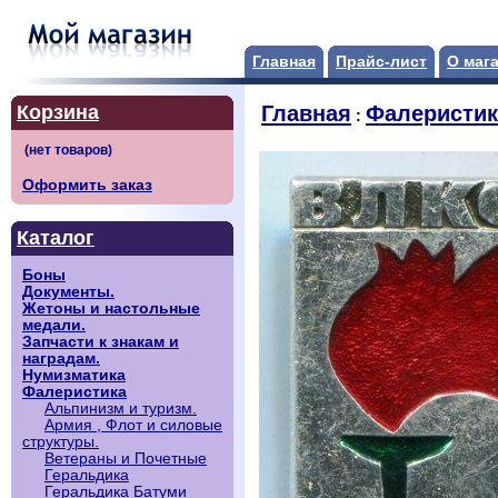
Главная
Прайс-лист
О маг
Корзина
Главная
Фалеристик
:
Оформить заказ
Каталог
Боны
Документы.
Жетоны и настольные
медали.
Запчасти к знакам и
наградам.
Нумизматика
Фалеристика
Альпинизм и туризм.
Армия , Флот и силовые
структуры.
Ветераны и Почетные
Геральдика
Геральдика Батуми