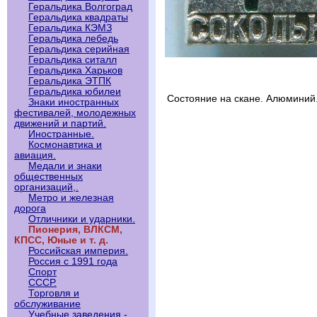
Геральдика Волгоград
Геральдика квадраты
Геральдика КЭМЗ
Геральдика лебедь
Геральдика серийная
Геральдика ситалл
Геральдика Харьков
Геральдика ЭТПК
Геральдика юбилеи
Состояние на скане. Алюминий
Знаки иностранных
фестивалей, молодежных
движений и партий.
Иностранные.
Космонавтика и
авиация.
Медали и знаки
общественных
организаций,.
Метро и железная
дорога
Отличники и ударники.
Пионерия, ВЛКСМ,
КПСС, Юные и т. д.
Российская империя.
Россия с 1991 года
Спорт
СССР.
Торговля и
обслуживание
Учебные заведения -