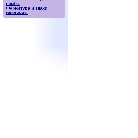
ромбы
Фурнитура и знаки
различия.