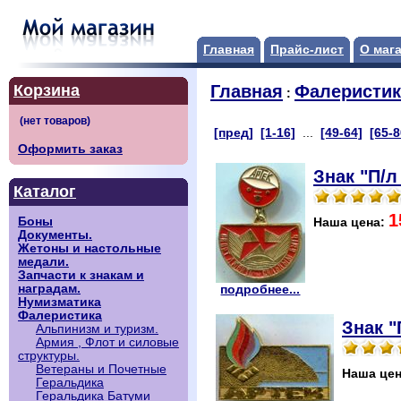
Главная
Прайс-лист
О маг
Корзина
Главная
Фалеристик
:
[пред]
[1-16]
...
[49-64]
[65-8
Оформить заказ
Знак "П/л
Каталог
1
Боны
Наша цена:
Документы.
Жетоны и настольные
медали.
Запчасти к знакам и
наградам.
подробнее...
Нумизматика
Фалеристика
Знак 
Альпинизм и туризм.
Армия , Флот и силовые
структуры.
Ветераны и Почетные
Наша це
Геральдика
Геральдика Батуми