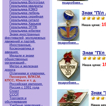
Геральдика Волгоград
подробнее...
Геральдика квадраты
Геральдика КЭМЗ
Знак "П/л
Геральдика лебедь
Геральдика серийная
Геральдика ситалл
1
Геральдика Харьков
Наша цена:
Геральдика ЭТПК
Геральдика юбилеи
Знаки иностранных
фестивалей, молодежных
движений и партий.
подробнее...
Иностранные.
Космонавтика и
Знак "П/л
авиация.
Медали и знаки
общественных
организаций,.
1
Наша цена:
Метро и железная
дорога
Отличники и ударники.
Пионерия, ВЛКСМ,
КПСС, Юные и т. д.
подробнее...
Российская империя.
Россия с 1991 года
Спорт
Знак "
СССР.
Торговля и
обслуживание
Наша це
Учебные заведения -