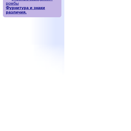
ромбы
Фурнитура и знаки
различия.